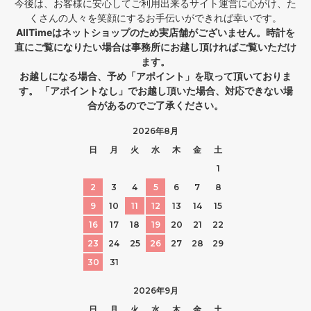
今後は、お客様に安心してご利用出来るサイト運営に心がけ、た
くさんの人々を笑顔にするお手伝いができれば幸いです。
AllTimeはネットショップのため実店舗がございません。時計を
直にご覧になりたい場合は事務所にお越し頂ければご覧いただけ
ます。
お越しになる場合、予め「アポイント」を取って頂いておりま
す。 「アポイントなし」でお越し頂いた場合、対応できない場
合があるのでご了承ください。
2026年8月
日
月
火
水
木
金
土
1
2
3
4
5
6
7
8
9
10
11
12
13
14
15
16
17
18
19
20
21
22
23
24
25
26
27
28
29
30
31
2026年9月
日
月
火
水
木
金
土