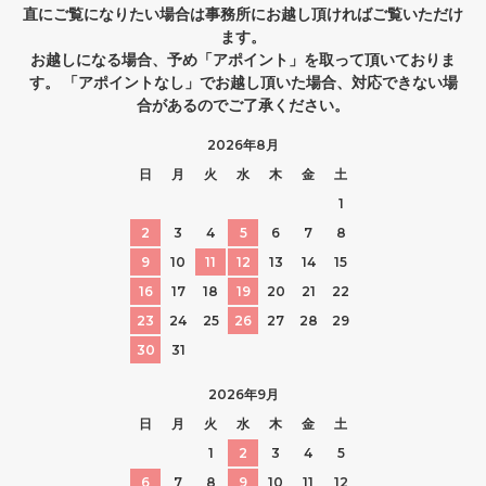
直にご覧になりたい場合は事務所にお越し頂ければご覧いただけ
ます。
お越しになる場合、予め「アポイント」を取って頂いておりま
す。 「アポイントなし」でお越し頂いた場合、対応できない場
合があるのでご了承ください。
2026年8月
日
月
火
水
木
金
土
1
2
3
4
5
6
7
8
9
10
11
12
13
14
15
16
17
18
19
20
21
22
23
24
25
26
27
28
29
30
31
2026年9月
日
月
火
水
木
金
土
1
2
3
4
5
6
7
8
9
10
11
12