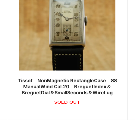
Tissot NonMagnetic RectangleCase SS
l
ManualWind Cal.20 BreguetIndex＆
BreguetDial＆SmallSeconds＆WireLug
SOLD OUT