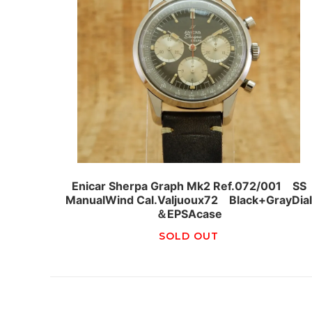
Enicar Sherpa Graph Mk2 Ref.072/001 SS
ManualWind Cal.Valjuoux72 Black+GrayDia
＆EPSAcase
SOLD OUT