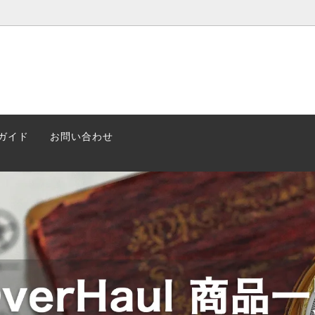
erHaul(保証なし)
rHaul
ガイド
お問い合わせ