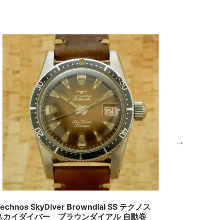
echnos SkyDiver Browndial SS テクノス
Dead St
スカイダイバー ブラウンダイアル 自動巻
Profess