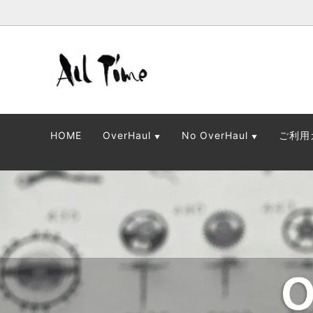
OverHaul(保証あり)
OverHaul
No Ov
No Ove
HOME
OverHaul
No OverHaul
ご利用
▼
▼