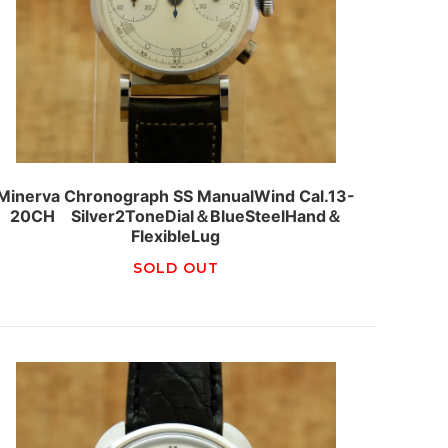
Minerva Chronograph SS ManualWind Cal.13-
20CH Silver2ToneDial＆BlueSteelHand＆
FlexibleLug
SOLD OUT