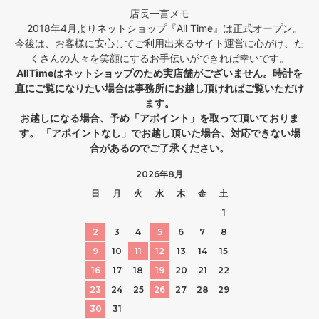
店長一言メモ
2018年4月よりネットショップ『All Time』は正式オープン。
今後は、お客様に安心してご利用出来るサイト運営に心がけ、た
くさんの人々を笑顔にするお手伝いができれば幸いです。
AllTimeはネットショップのため実店舗がございません。時計を
直にご覧になりたい場合は事務所にお越し頂ければご覧いただけ
ます。
お越しになる場合、予め「アポイント」を取って頂いておりま
す。 「アポイントなし」でお越し頂いた場合、対応できない場
合があるのでご了承ください。
2026年8月
日
月
火
水
木
金
土
1
2
3
4
5
6
7
8
9
10
11
12
13
14
15
16
17
18
19
20
21
22
23
24
25
26
27
28
29
30
31