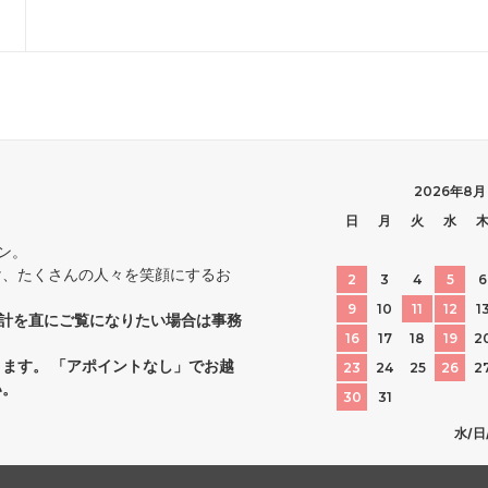
2026年8月
日
月
火
水
プン。
け、たくさんの人々を笑顔にするお
2
3
4
5
6
9
10
11
12
1
。時計を直にご覧になりたい場合は事務
16
17
18
19
2
ます。 「アポイントなし」でお越
23
24
25
26
2
い。
30
31
水/