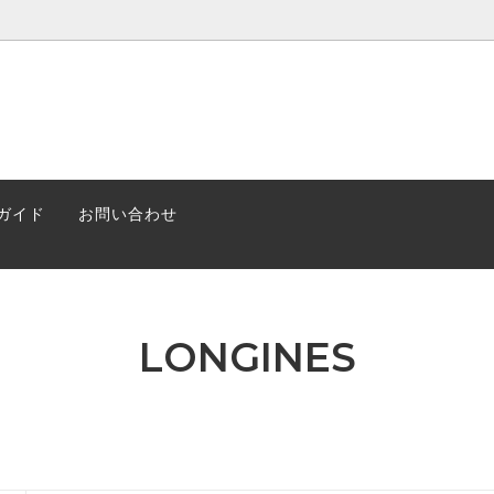
erHaul(保証なし)
rHaul
ガイド
お問い合わせ
LONGINES