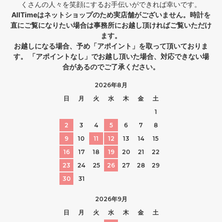
くさんの人々を笑顔にするお手伝いができれば幸いです。
AllTimeはネットショップのため実店舗がございません。時計を
直にご覧になりたい場合は事務所にお越し頂ければご覧いただけ
ます。
お越しになる場合、予め「アポイント」を取って頂いておりま
す。 「アポイントなし」でお越し頂いた場合、対応できない場
合があるのでご了承ください。
2026年8月
日
月
火
水
木
金
土
1
2
3
4
5
6
7
8
9
10
11
12
13
14
15
16
17
18
19
20
21
22
23
24
25
26
27
28
29
30
31
2026年9月
日
月
火
水
木
金
土