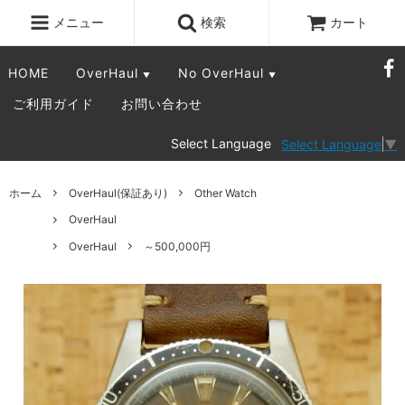
メニュー
検索
カート
HOME
OverHaul
No OverHaul
▼
▼
ご利用ガイド
お問い合わせ
Select Language
Select Language
▼
ホーム
OverHaul(保証あり)
Other Watch
OverHaul
OverHaul
～500,000円